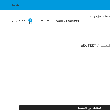
العربية
عنا
حجز موعد
0
LOGIN / REGISTER
0.00
.د.ب
كيتكت
ARKITEKT
إضافة إلى السلة