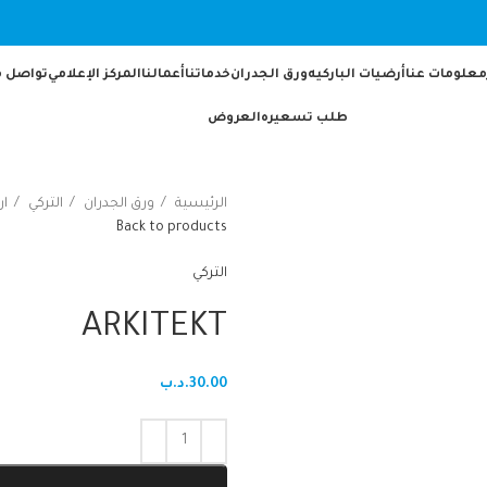
معلومات عنا
أرضيات الباركيه
ورق الجدران
خدماتنا
أعمالنا
المركز الإعلامي
تواصل م
طلب تسعيره
العروض
الرئيسية
ورق الجدران
التركي
ار
Back to products
التركي
ARKITEKT
30.00
.د.ب