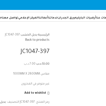
ات عنا
أرضيات الباركيه
ورق الجدران
خدماتنا
أعمالنا
المركز الإعلامي
تواصل معنا
ح
الرئيسية
بديل الخشب
JC1047-397
Back to products
JC1047-397
10.00
.د.ب
7.00
.د.ب
مقاس 1000MM X 2800MM
غير متوفر في المخزون
Add to wishlist
رمز المنتج:
JC1047-397
التصنيف:
بديل