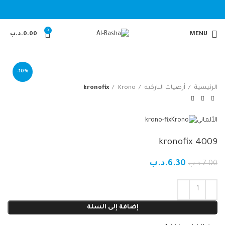
0
MENU
0.00
.د.ب
-10%
الرئيسية
أرضيات الباركيه
Krono
kronofix
الألماني
krono-fix
kronofix 4009
6.30
.د.ب
7.00
.د.ب
إضافة إلى السلة