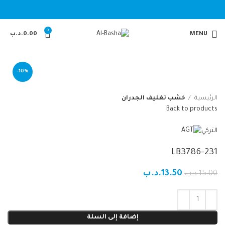
0
MENU
0.00
.د.ب
-10%
الرئيسية
خشب تغليف الجدران
Back to products
التركي
LB3786-231
13.50
.د.ب
15.00
.د.ب
إضافة إلى السلة