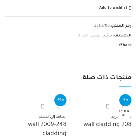
Add to wishlist
رمز المنتج:
3786-231
التصنيف:
خشب تغليف الجدران
Share:
منتجات ذات صلة
-10%
-6%
SOLD O
UT
قراءة المزيد
إضافة إلى السلة
2009-248 wall
208 wall cladding
cladding