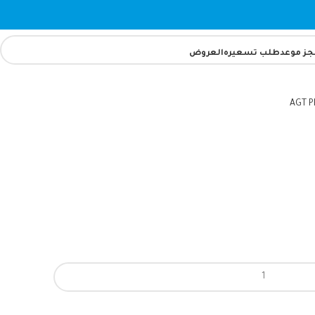
جز موعد
طلب تسعيره
العروض
AGT
P