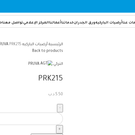
ات عنا
أرضيات الباركيه
ورق الجدران
خدماتنا
أعمالنا
المركز الإعلامي
تواصل معنا
ح
الرئيسية
أرضيات الباركيه
PRK215
RUVA
Back to products
التركي
PRUVA
PRK215
5.50
.د.ب
كمية
PRK215