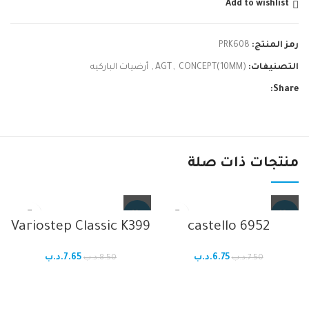
Add to wishlist
رمز المنتج:
PRK608
التصنيفات:
CONCEPT(10MM)
,
AGT
,
أرضيات الباركيه
Share:
منتجات ذات صلة
-10%
-10%
Variostep Classic K399
castello 6952
6.75
.د.ب
7.65
.د.ب
7.50
.د.ب
8.50
.د.ب